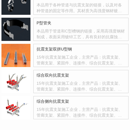
本品用于各种管道与抗震支架的链接，以及对各
种管道的固定等作用。其材质为高强度钢材镀锌
处理，具有抗腐蚀抗氧化等。在与管道接触处使
用橡胶材质增加管夹与管道的摩擦力。
P型管夹
本品用于管道和C型槽钢的链接，采用高强度钢材
制成，表面采用镀锌工艺，具有良好的抗腐蚀抗
氧化功能。本品不需要配合塑翼螺母和六角螺栓
使用，便可达到良好的管材与槽钢之间的固定作
抗震支架双拼U型钢
用。并且使用塑胶包裹主体与管材接触面，极大
15年抗震支架施工企业，主营产品：抗震支架、
的增加了摩擦力。使产品稳定性更强。
管廊支架、紧固件、连接件、综合抗震支架、抗
震配件等，设计·生产·安装·售后一条龙服务。易
九安抗震支架科技是专业为建筑机电工程中水、
综合双向抗震支架
电、气、风等管线设备的抗震支吊架、装配式成
15年抗震支架施工企业，主营产品：抗震支架、
品支吊架进行研发，优化设计、生产制造、销售
管廊支架、紧固件、连接件、综合抗震支架、抗
服务，施工安装及现场安装指导为一体的一家现
震配件等，设计·生产·安装·售后一条龙服务。
代化企业，我们的宗旨是“以质量求生存、以信誉
综合侧向抗震支架
求发展、以服务求效益”，严格按照标准和用户需
求服务的发展型企业。
15年抗震支架施工企业，主营产品：抗震支架、
管廊支架、紧固件、连接件、综合抗震支架、抗
震配件等，设计·生产·安装·售后一条龙服务。