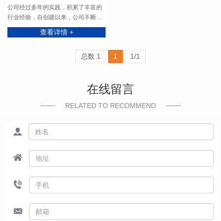
公司经过多年的实践，积累了丰富的
行业经验，自创建以来，公司不断加
大与一些设计院所专业机构，相关专
查看详情 +
家一起对机电抗震领域的科技与市场
做了大量的信息采集和调研，对建筑
总数 1
1
1/1
给排水、消防喷淋、通风空调、电缆
桥架等机电管线的特性、自主研发了
科学高效的机电抗震加固系统深化设
在线留言
计软件及系列抗震加固构件。
RELATED TO RECOMMEND