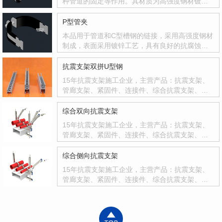
种管道的固定等作用。其材质为高强度钢材镀锌
处理，具有抗腐蚀抗氧化等。在与管道接触处使
用橡胶材质增加管夹与管道的摩擦力。
P型管夹
本品用于管道和C型槽钢的链接，采用高强度钢材
制成，表面采用镀锌工艺，具有良好的抗腐蚀抗
氧化功能。本品不需要配合塑翼螺母和六角螺栓
使用，便可达到良好的管材与槽钢之间的固定作
抗震支架双拼U型钢
用。并且使用塑胶包裹主体与管材接触面，极大
15年抗震支架施工企业，主营产品：抗震支架、
的增加了摩擦力。使产品稳定性更强。
管廊支架、紧固件、连接件、综合抗震支架、抗
震配件等，设计·生产·安装·售后一条龙服务。易
九安抗震支架科技是专业为建筑机电工程中水、
综合双向抗震支架
电、气、风等管线设备的抗震支吊架、装配式成
15年抗震支架施工企业，主营产品：抗震支架、
品支吊架进行研发，优化设计、生产制造、销售
管廊支架、紧固件、连接件、综合抗震支架、抗
服务，施工安装及现场安装指导为一体的一家现
震配件等，设计·生产·安装·售后一条龙服务。
代化企业，我们的宗旨是“以质量求生存、以信誉
综合侧向抗震支架
求发展、以服务求效益”，严格按照标准和用户需
求服务的发展型企业。
15年抗震支架施工企业，主营产品：抗震支架、
管廊支架、紧固件、连接件、综合抗震支架、抗
震配件等，设计·生产·安装·售后一条龙服务。