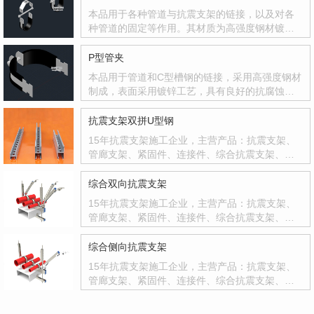
本品用于各种管道与抗震支架的链接，以及对各
种管道的固定等作用。其材质为高强度钢材镀锌
处理，具有抗腐蚀抗氧化等。在与管道接触处使
用橡胶材质增加管夹与管道的摩擦力。
P型管夹
本品用于管道和C型槽钢的链接，采用高强度钢材
制成，表面采用镀锌工艺，具有良好的抗腐蚀抗
氧化功能。本品不需要配合塑翼螺母和六角螺栓
使用，便可达到良好的管材与槽钢之间的固定作
抗震支架双拼U型钢
用。并且使用塑胶包裹主体与管材接触面，极大
15年抗震支架施工企业，主营产品：抗震支架、
的增加了摩擦力。使产品稳定性更强。
管廊支架、紧固件、连接件、综合抗震支架、抗
震配件等，设计·生产·安装·售后一条龙服务。易
九安抗震支架科技是专业为建筑机电工程中水、
综合双向抗震支架
电、气、风等管线设备的抗震支吊架、装配式成
15年抗震支架施工企业，主营产品：抗震支架、
品支吊架进行研发，优化设计、生产制造、销售
管廊支架、紧固件、连接件、综合抗震支架、抗
服务，施工安装及现场安装指导为一体的一家现
震配件等，设计·生产·安装·售后一条龙服务。
代化企业，我们的宗旨是“以质量求生存、以信誉
综合侧向抗震支架
求发展、以服务求效益”，严格按照标准和用户需
求服务的发展型企业。
15年抗震支架施工企业，主营产品：抗震支架、
管廊支架、紧固件、连接件、综合抗震支架、抗
震配件等，设计·生产·安装·售后一条龙服务。